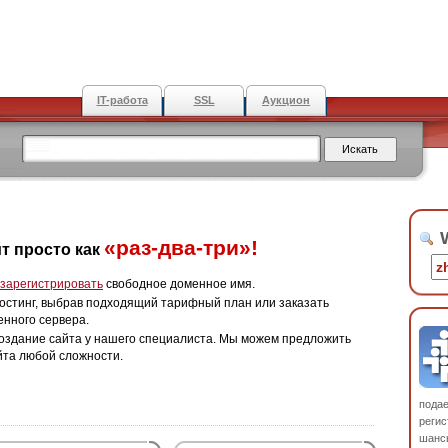
IT-работа
SSL
Аукцион
W
«раз-два-три»!
т просто как
зарегистрировать
свободное доменное имя.
остинг, выбрав подходящий тарифный план или заказать
енного сервера.
оздание сайта у нашего специалиста. Мы можем предложить
йта любой сложности.
пода
регис
шанс