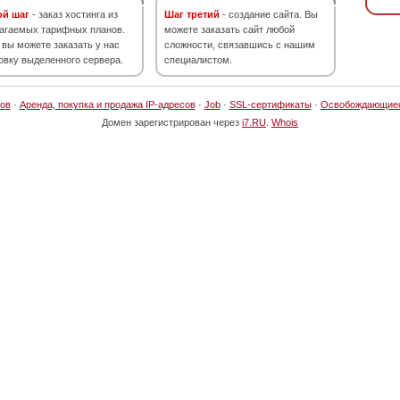
ой шаг
- заказ хостинга из
Шаг третий
- создание сайта. Вы
агаемых тарифных планов.
можете заказать сайт любой
 вы можете заказать у нас
сложности, связавшись с нашим
овку выделенного сервера.
специалистом.
ов
·
Аренда, покупка и продажа IP-адресов
·
Job
·
SSL-сертификаты
·
Освобождающие
Домен зарегистрирован через
i7.RU
.
Whois