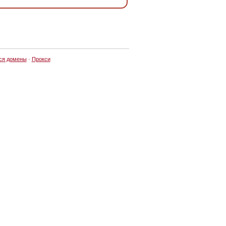
ся домены
·
Прокси