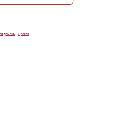
ся домены
·
Прокси