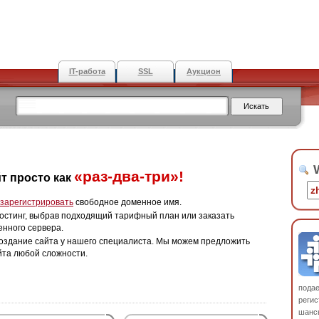
IT-работа
SSL
Аукцион
W
«раз-два-три»!
т просто как
зарегистрировать
свободное доменное имя.
остинг, выбрав подходящий тарифный план или заказать
енного сервера.
оздание сайта у нашего специалиста. Мы можем предложить
йта любой сложности.
пода
регис
шанс