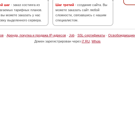
ой шаг
- заказ хостинга из
Шаг третий
- создание сайта. Вы
агаемых тарифных планов.
можете заказать сайт любой
 вы можете заказать у нас
сложности, связавшись с нашим
овку выделенного сервера.
специалистом.
ов
·
Аренда, покупка и продажа IP-адресов
·
Job
·
SSL-сертификаты
·
Освобождающие
Домен зарегистрирован через
i7.RU
.
Whois